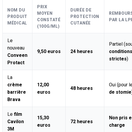
PRIX
NOM DU
DURÉE DE
MOYEN
REMBOUR
PRODUIT
PROTECTION
CONSTATÉ
PAR LA LP
MÉDICAL
CUTANÉE
(100G/ML)
Le
Partiel (so
nouveau
9,50 euros
24 heures
condition
Conveen
strictes
)
Protact
La
crème
12,00
Oui (pour 
48 heures
barrière
euros
de stomie
Brava
Le
film
15,30
Non pris 
Cavilon
72 heures
euros
charge
3M