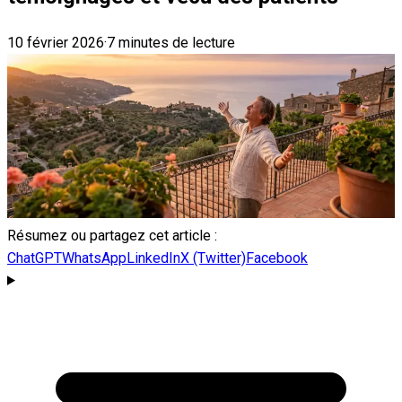
10 février 2026
·
7 minutes de lecture
Résumez ou partagez cet article :
ChatGPT
WhatsApp
LinkedIn
X (Twitter)
Facebook