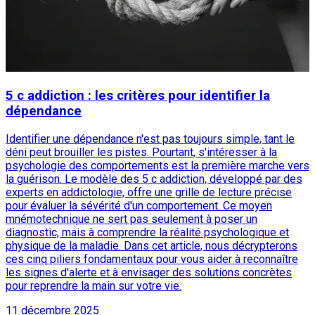
5 c addiction : les critères pour identifier la
dépendance
Identifier une dépendance n'est pas toujours simple, tant le
déni peut brouiller les pistes. Pourtant, s'intéresser à la
psychologie des comportements est la première marche vers
la guérison. Le modèle des 5 c addiction, développé par des
experts en addictologie, offre une grille de lecture précise
pour évaluer la sévérité d'un comportement. Ce moyen
mnémotechnique ne sert pas seulement à poser un
diagnostic, mais à comprendre la réalité psychologique et
physique de la maladie. Dans cet article, nous décrypterons
ces cinq piliers fondamentaux pour vous aider à reconnaître
les signes d'alerte et à envisager des solutions concrètes
pour reprendre la main sur votre vie.
11 décembre 2025