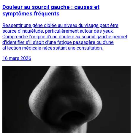
Douleur au sourcil gauche : causes et
symptômes fréquents
Ressentir une gêne ciblée au niveau du visage peut être
source d'inquiétude, particulièrement autour des yeux.
Comprendre l'origine d'une douleur au sourcil gauche permet
d'identifier s'il s'agit d'une fatigue passagère ou d'une
affection médicale nécessitant une consultation.
16 mars 2026