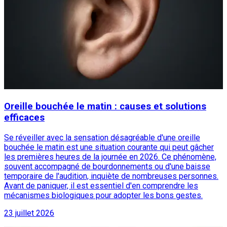
Oreille bouchée le matin : causes et solutions
efficaces
Se réveiller avec la sensation désagréable d'une oreille
bouchée le matin est une situation courante qui peut gâcher
les premières heures de la journée en 2026. Ce phénomène,
souvent accompagné de bourdonnements ou d'une baisse
temporaire de l'audition, inquiète de nombreuses personnes.
Avant de paniquer, il est essentiel d'en comprendre les
mécanismes biologiques pour adopter les bons gestes.
23 juillet 2026