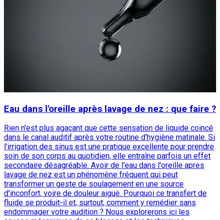
Eau dans l'oreille après lavage de nez : que faire ?
Rien n'est plus agaçant que cette sensation de liquide coincé
dans le canal auditif après votre routine d'hygiène matinale. Si
l'irrigation des sinus est une pratique excellente pour prendre
soin de son corps au quotidien, elle entraîne parfois un effet
secondaire désagréable. Avoir de l'eau dans l'oreille apres
lavage de nez est un phénomène fréquent qui peut
transformer un geste de soulagement en une source
d'inconfort, voire de douleur aiguë. Pourquoi ce transfert de
fluide se produit-il et, surtout, comment y remédier sans
endommager votre audition ? Nous explorerons ici les